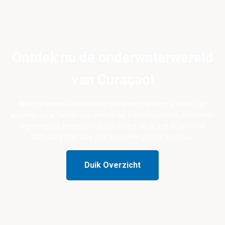
Ontdek nu de onderwaterwereld
van Curaçao!
Witte stranden, kristalhelder water en prachtige koraalriffen
wachten op je.Verken een wereld vol tropische vissen, koralen en
mysterieuze scheepswrakken, direct vanaf het strand.Met
CURious 2 DIVE duik je in een onvergetelijk avontuur!
Duik Overzicht