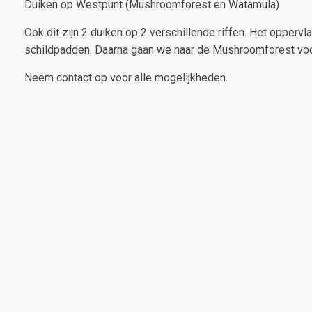
Duiken op Westpunt (Mushroomforest en Watamula)
Ook dit zijn 2 duiken op 2 verschillende riffen. Het opper
schildpadden. Daarna gaan we naar de Mushroomforest voor
Neem contact op voor alle mogelijkheden.
Contact
Fotogalerij
PickUp service
Je verblijft op Curaçao, maar je hebt geen eigen vervoer? 