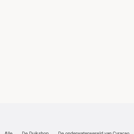
Alle
De Duikshop
De onderwaterwereld van Curaçao